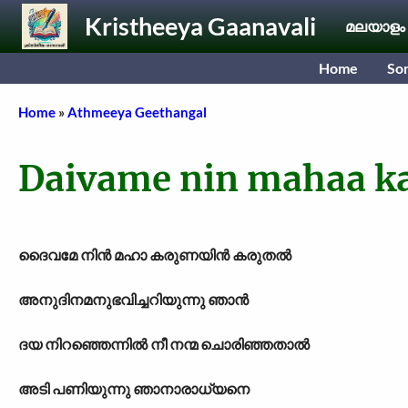
Skip to main content
Kristheeya Gaanavali
മലയാളം
Home
So
Breadcrumb
Home
Athmeeya Geethangal
Daivame nin mahaa k
ദൈവമേ നിൻ മഹാ കരുണയിൻ കരുതൽ
അനുദിനമനുഭവിച്ചറിയുന്നു ഞാൻ
ദയ നിറഞ്ഞെന്നിൽ നീ നന്മ ചൊരിഞ്ഞതാൽ
അടി പണിയുന്നു ഞാനാരാധ്യനെ