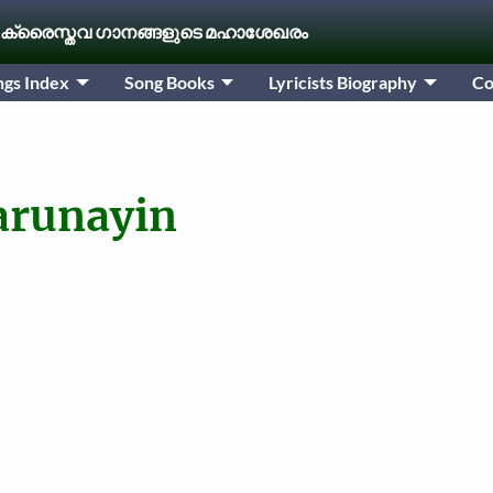
 ക്രൈസ്തവ ഗാനങ്ങളുടെ മഹാശേഖരം
ngs Index
Song Books
Lyricists Biography
Co
arunayin