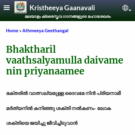
Skip to main content
Kristheeya Gaanavali
Sel
മലയാളം ക്രൈസ്തവ ഗാനങ്ങളുടെ മഹാശേഖരം
Breadcrumb
Home
Athmeeya Geethangal
Bhaktharil
vaathsalyamulla daivame
nin priyanaamee
ഭക്തരിൽ വാത്സല്യമുള്ള ദൈവമേ നിൻ പ്രിയനാമീ
മർത്യനിൽ കനിഞ്ഞു ശക്തി നൽകണം- ലോക
ശക്തിയെ ജയിച്ചു ജീവിച്ചിടുവാൻ