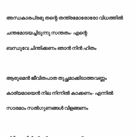
അന്ധകാരപ്രഭു തന്റെ തന്ത്രമോരോരോ വിധത്തിൽ
ചന്തമോടയച്ചിടുന്നു സന്തതം- എന്റെ
ബന്ധുവേ ചിന്തിക്കണം ഞാൻ നിൻ ഹിതം
ആരുമെൻ ജീവിതപാത തുച്ഛമാക്കിടാത്തവണ്ണം
കാര്യമായെൻ നില നിന്നിൽ കാക്കണം- എന്നിൽ
സാരമാം സൽഗുണങ്ങൾ വിളങ്ങണം