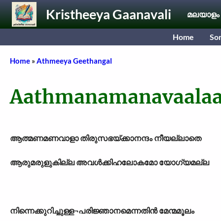
Skip to main content
Kristheeya Gaanavali
മലയാളം
Home
So
Breadcrumb
Home
Athmeeya Geethangal
Aathmanamanavaalaa
ആത്മണമണവാളാ തിരുസഭയ്ക്കാനന്ദം നീയല്ലാതെ
ആരുമരുളുകില്ല അവൾക്കിഹലോകമോ യോഗ്യമല്ല
നിന്നെക്കുറിച്ചുള്ള
¬
പരിജ്ഞാനമെന്നതിൻ മേന്മമൂലം