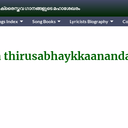
 ക്രൈസ്തവ ഗാനങ്ങളുടെ മഹാശേഖരം
ngs Index
Song Books
Lyricists Biography
Co
 thirusabhaykkaanan