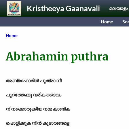
Skip to main content
Kristheeya Gaanavali
മലയാളം
Home
So
Breadcrumb
Home
Abrahamin puthra
അബ്രാഹാമിന്‍ പുത്രാ നീ
പുറത്തേക്കു വരിക ദൈവം
നിനക്കൊരുക്കിയ നന്മ കാണ്‍ക
പൊളിക്കുക നിന്‍ കൂടാരങ്ങളെ