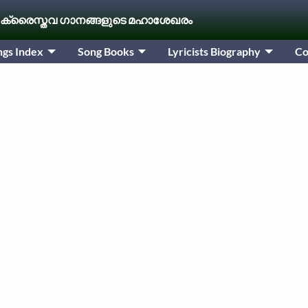
 ക്രൈസ്തവ ഗാനങ്ങളുടെ മഹാശേഖരം
ngs Index
Song Books
Lyricists Biography
Co