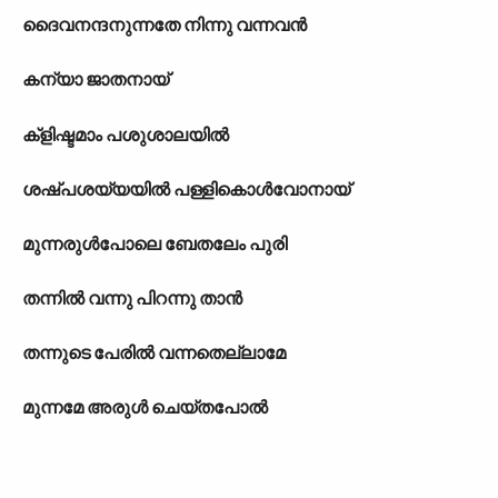
ദൈവനന്ദനുന്നതേ നിന്നു വന്നവൻ
കന്യാ ജാതനായ്
ക്ളിഷ്ടമാം പശുശാലയിൽ
ശഷ്പശയ്യയിൽ പള്ളികൊൾവോനായ്
മുന്നരുൾപോലെ ബേതലേം പുരി
തന്നിൽ വന്നു പിറന്നു താൻ
തന്നുടെ പേരിൽ വന്നതെല്ലാമേ
മുന്നമേ അരുൾ ചെയ്തപോൽ