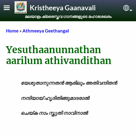
Skip to main content
Kristheeya Gaanavali
Sel
മലയാളം ക്രൈസ്തവ ഗാനങ്ങളുടെ മഹാശേഖരം
Breadcrumb
Home
Athmeeya Geethangal
Yesuthaanunnathan
aarilum athivandithan
യേശുതാനുന്നതൻ ആരിലും അതിവന്ദിതൻ
നന്ദിയായ് ഹൃദിതിങ്ങുമാദരാൽ
ചെയ്ക നാം സ്തുതി നാവിനാൽ