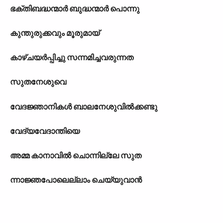
ഭക്തിബദ്ധന്മാർ ബുദ്ധന്മാർ പൊന്നു
കുന്തുരുക്കവും മൂരുമായ്
കാഴ്ചയർപ്പിച്ചു സന്നമിച്ചവരുന്നത
സുതനേശുവെ
വേദജ്ഞാനികൾ ബാലനേശുവിൽക്കണ്ടു
വേദ്യവേദാന്തിയെ
അമ്മ കാനാവിൽ ചൊന്നില്ലേ സുത
ന്നാജ്ഞപോലെല്ലാം ചെയ്യുവാൻ