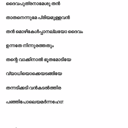
ദൈവപുത്രനാമേശു തൻ
താതനെന്നുമേ പ്രിയമുള്ളവൻ
തൻ മൊഴികേൾപ്പാനല്ലയോ ദൈവം
ഉന്നതേ നിന്നുരത്തതും
തന്റെ വാക്കിനാൽ ഭൂതമോടിയേ
വ്യാധിയൊക്കെയടങ്ങിയേ
തന്നടിക്കടി വൻകടൽത്തിര
പഞ്ഞിപോലെയമർന്നഹോ!