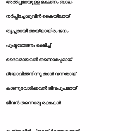
അൽപ്പമായുള്ള ഭക്ഷണം ബാല-
നർപ്പിച്ചേശുവിൻ കൈയിലായ്
തൃപ്തരായി അയ്യായിരം ജനം
പുഷ്ടഭോജനം ഭക്ഷിച്ച്
ദൈവമായവൻ തന്നൊരപ്പമായ്
ദ്യോവിൽനിന്നു താൻ വന്നതായ്
കാണുവോർക്കവൻ ജീവപൂപമായ്
ജീവൻ തന്നൊരു രക്ഷകൻ