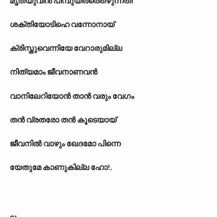
മൃത്യുവിൻ പിമ്പുയിർത്തെഴുന്നതി
ശക്തിയോടിഹെ വന്നോനായ്
ക്രിസ്തുവെന്നിയേ വേറാരുമില്ല
നിത്യമാം ജീവനാണവൻ
വാനിലേറിയോൻ താൻ വരും വേഗം
തൻ വ്രതരോ തൻ കൂടെയായ്
ജീവനിൽ വാഴും ഖേദമോ പിന്നെ
യേതുമേ കാണുകില്ല ഹോ!.