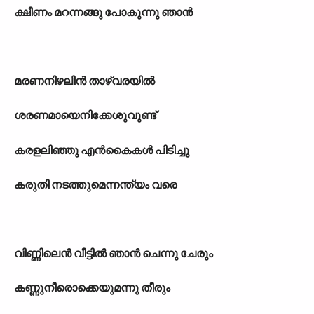
ക്ഷീണം മറന്നങ്ങു പോകുന്നു ഞാൻ
മരണനിഴലിൻ താഴ്വരയിൽ
ശരണമായെനിക്കേശുവുണ്ട്
കരളലിഞ്ഞു എൻകൈകൾ പിടിച്ചു
കരുതി നടത്തുമെന്നന്ത്യം വരെ
വിണ്ണിലെൻ വീട്ടിൽ ഞാൻ ചെന്നു ചേരും
കണ്ണുനീരൊക്കെയുമന്നു തീരും