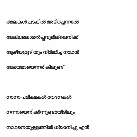
അലകൾ പടകിൽ അടിച്ചെന്നാൽ
അല്ലലൊരൽപ്പവുമില്ലെനിക്ക്
ആഴിയുമൂഴിയും നിർമ്മിച്ച നാഥൻ
അഭയമായെന്നരികിലുണ്ട്
നാനാ പരീക്ഷകൾ വേദനകൾ
നന്നായെനിക്കിന്നുണ്ടായിടിലും
നാഥനെയുള്ളത്തിൽ ധ്യാനിച്ചു എൻ