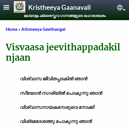
Skip to main content
Kristheeya Gaanavali
Sel
മലയാളം ക്രൈസ്തവ ഗാനങ്ങളുടെ മഹാശേഖരം
Breadcrumb
Home
Athmeeya Geethangal
Visvaasa jeevithappadakil
njaan
വിശ്വാസ ജീവിതപ്പടകിൽ ഞാൻ
സീയോൻ നഗരിയിൽ പോകുന്നു ഞാൻ
വിശ്വാസനായകനേശുവെ നോക്കി
വിശ്രമദേശത്തു പോകുന്നു ഞാൻ