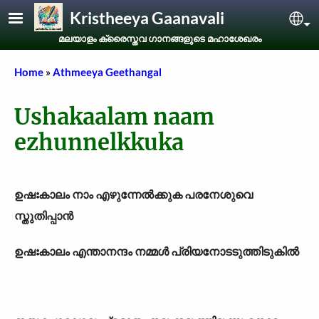
Skip to main content
Kristheeya Gaanavali
Sel
മലയാളം ക്രൈസ്തവ ഗാനങ്ങളുടെ മഹാശേഖരം
Breadcrumb
Home
Athmeeya Geethangal
Ushakaalam naam
ezhunnelkkuka
ഉഷഃകാലം നാം എഴുന്നേൽക്കുക പരനേശുവെ
സ്തുതിപ്പാൻ
ഉഷഃകാലം എന്താനന്ദം നമ്മൾ പ്രിയനോടടുത്തിടുകിൽ