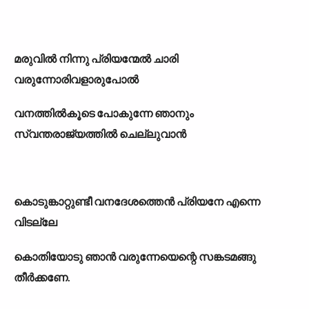
മരുവിൽ നിന്നു പ്രിയന്മേൽ ചാരി
വരുന്നോരിവളാരുപോൽ
വനത്തിൽകൂടെ പോകുന്നേ ഞാനും
സ്വന്തരാജ്യത്തിൽ ചെല്ലുവാൻ
കൊടുങ്കാറ്റുണ്ടീ വനദേശത്തെൻ പ്രിയനേ എന്നെ
വിടല്ലേ
കൊതിയോടു ഞാൻ വരുന്നേയെന്റെ സങ്കടമങ്ങു
തീർക്കണേ.