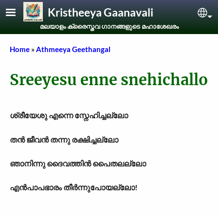
Skip to main content
Kristheeya Gaanavali
Sel
മലയാളം ക്രൈസ്തവ ഗാനങ്ങളുടെ മഹാശേഖരം
Breadcrumb
Home
Athmeeya Geethangal
Sreeyesu enne snehichallo
ശ്രീയേശു എന്നെ സ്നേഹിച്ചല്ലോ
തൻ ജീവൻ തന്നു രക്ഷിച്ചല്ലോ
ഞാനിന്നു ദൈവത്തിൻ പൈതലല്ലോ
എൻപാപഭാരം തീർന്നുപോയല്ലോ!