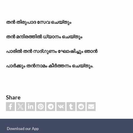
തൻ തിരുപാദ സേവ ചെയ്തും
തൻ മന്ദിരത്തിൽ ധ്യാനം ചെയ്തും
പാരിൽ തൻ സദ്ഗുണം ഘോഷിച്ചും ഞാൻ
പാർക്കും തൻനാമം കീർത്തനം ചെയ്തും.
Share
Custom footer
Download our App