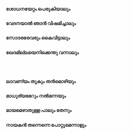
ശോധനയേറ്റം പെരുകിയാലും
വേദനയാൽ ഞാൻ വിഷമിച്ചാലും
സോദരരേവരും കൈവിട്ടാലും
ഖേദമില്ലയെനിക്കെന്തു വന്നാലും
ലാവണ്യം തൂകും തൻമൊഴിയും
മാധുര്യമേറും നൽമന്നയും
മായമെഴാതുള്ള പാലും തേനും
നായകൻ തന്നെന്നെ പോറ്റുമെന്നാളും