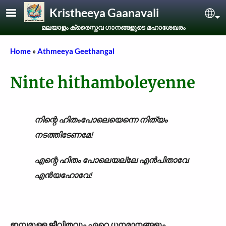
Skip to main content
Kristheeya Gaanavali
Sel
മലയാളം ക്രൈസ്തവ ഗാനങ്ങളുടെ മഹാശേഖരം
Breadcrumb
Home
Athmeeya Geethangal
Ninte hithamboleyenne
നിന്റെ ഹിതംപോലെയെന്നെ നിത്യം
നടത്തിടേണമേ!
എന്റെ ഹിതം പോലെയല്ലേ എൻപിതാവേ
എൻയഹോവേ!
ഇമ്പമുള്ള ജീവിതവും ഏറെ ധനമാനങ്ങളും