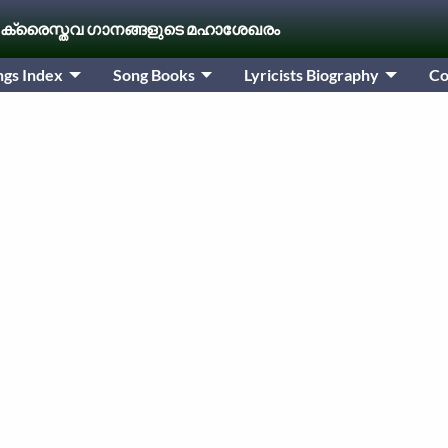
 ക്രൈസ്തവ ഗാനങ്ങളുടെ മഹാശേഖരം
ngs Index
Song Books
Lyricists Biography
Co