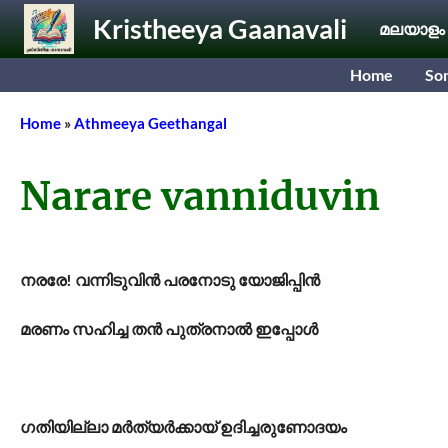
Skip to main content
Kristheeya Gaanavali
മലയാളം
Home
So
Breadcrumb
Home
Athmeeya Geethangal
Narare vanniduvin
നരരേ! വന്നിടുവിൻ പരനോടു യോജിപ്പിൻ
മരണം സഹിച്ച തൻ പുത്രനാൽ ഇപ്പോൾ
ഗതിയില്ലാ മർത്യർക്കായ് ഉദിച്ചരുണോദയം