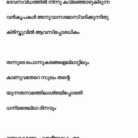
ദേവസവിധത്തിൽ നിന്നു കവിഞ്ഞൊഴുകിടുന്ന
വൻകൃപകൾ അനുവാസരമാസ്വദിക്കുന്നിതു
ക്രിസ്തുവിൽ ആവസിപ്പോരധികം
തന്നുടെ പൊന്നുകരങ്ങളെല്ലാറ്റിലും
കാണുവതേറെ സുഖം തന്റെ
യുന്നതനാമത്തിലാശ്രയിപ്പോരതി
ധന്യരെല്ലാ ദിനവും
ഒന്നുകൊണ്ടുംപുനരീയുലകം മമ