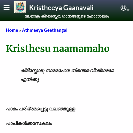
Skip to main content
Kristheeya Gaanavali
Sel
മലയാളം ക്രൈസ്തവ ഗാനങ്ങളുടെ മഹാശേഖരം
Breadcrumb
Home
Athmeeya Geethangal
Kristhesu naamamaho
ക്രിസ്തേശു നാമമഹോ! നിരന്തര വിശ്രാമമേ
എനിക്കു
പാരം പരിഭ്രമപ്പെട്ടു വലഞ്ഞുള്ള
പാപികൾക്കാസകലം