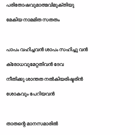
പരിതോഷവുമാത്മവിമുക്തിയു
മേകിയ നാമമിത സതതം
പാപം വഹിച്ചവൻ ശാപം സഹിച്ചു വൻ
ക്രോധവുമേറ്റതിവൻ ദേവ
നീതിക്കു ശാന്തത നൽകിയരിഷ്ടരിൻ
ശോകവും പേറിയവൻ
താതന്റെ മാനസമാരിൽ