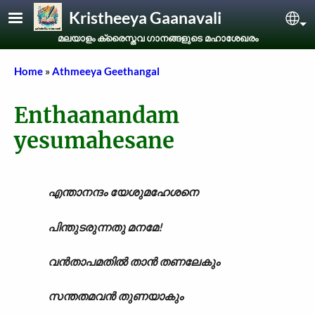
Skip to main content
Kristheeya Gaanavali
Sel
മലയാളം ക്രൈസ്തവ ഗാനങ്ങളുടെ മഹാശേഖരം
Breadcrumb
Home
Athmeeya Geethangal
Enthaanandam
yesumahesane
എന്താനന്ദം യേശുമഹേശനെ
പിന്തുടരുന്നതു മനമേ!
വൻതാപമതിൽ താൻ തണലേകും
സന്തതമവൻ തുണയാകും