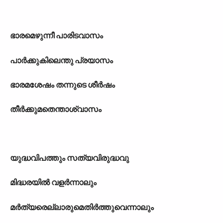
ഭാരമെഴുന്നീ പാരിടവാസം
പാർക്കുകിലെന്തു പ്രയാസം
ഭാരമശേഷം തന്നുടെ ശീർഷം
തീർക്കുമതെന്താശ്വാസം
യുദ്ധവിപത്തും സത്യവിരുദ്ധവു
മിദ്ധരയിൽ വളർന്നാലും
മർത്യരെല്ലാരുമെതിർത്തുവെന്നാലും