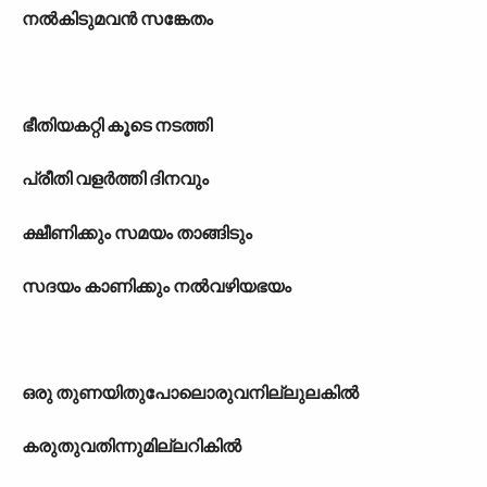
നൽകിടുമവൻ സങ്കേതം
ഭീതിയകറ്റി കൂടെ നടത്തി
പ്രീതി വളർത്തി ദിനവും
ക്ഷീണിക്കും സമയം താങ്ങിടും
സദയം കാണിക്കും നൽവഴിയഭയം
ഒരു തുണയിതുപോലൊരുവനില്ലുലകിൽ
കരുതുവതിന്നുമില്ലറികിൽ