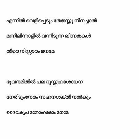
എന്നിൽ വെളിപ്പെടും തേജസ്സു നിനച്ചാൽ
മന്നിലിന്നാളിൽ വന്നിടുന്ന ഖിന്നതകൾ
തീരെ നിസ്സാരം മനമേ
ഭൂവനമിതിൽ പല ദുസ്സഹശോധന
നേരിടുംനേരം സഹനശക്തി നൽകും
ദൈവകൃപ മനോഹരമാം മനമേ.