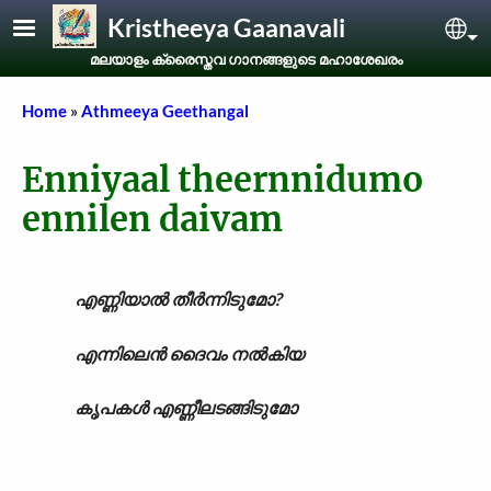
Skip to main content
Kristheeya Gaanavali
Sel
മലയാളം ക്രൈസ്തവ ഗാനങ്ങളുടെ മഹാശേഖരം
Breadcrumb
Home
Athmeeya Geethangal
Enniyaal theernnidumo
ennilen daivam
എണ്ണിയാൽ തീർന്നിടുമോ?
എന്നിലെൻ ദൈവം നൽകിയ
കൃപകൾ എണ്ണീലടങ്ങിടുമോ