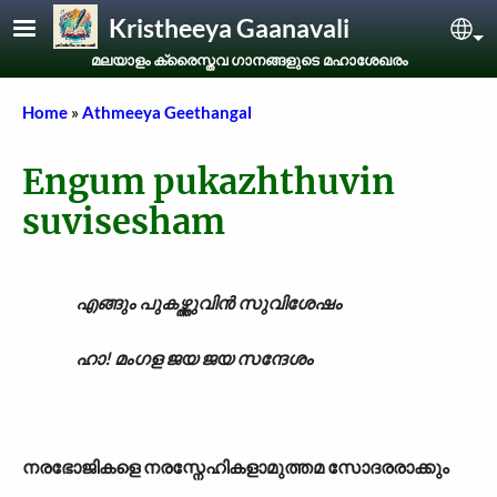
Skip to main content
Kristheeya Gaanavali
Sel
മലയാളം ക്രൈസ്തവ ഗാനങ്ങളുടെ മഹാശേഖരം
Breadcrumb
Home
Athmeeya Geethangal
Engum pukazhthuvin
suvisesham
എങ്ങും പുകഴ്ത്തുവിൻ സുവിശേഷം
ഹാ! മംഗള ജയ ജയ സന്ദേശം
നരഭോജികളെ നരസ്നേഹികളാമുത്തമ സോദരരാക്കും