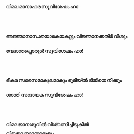
വിമല മനോഹര സുവിശേഷം ഹാ!
അജ്ഞാനാന്ധതയാകെയകറ്റും വിജ്ഞാനക്കതിർ വീശും
വേദാന്തപ്പൊരുൾ സുവിശേഷം ഹാ!
ഭീകര സമരസമാകുലമാകും ഭൂമിയിൽ ഭീതിയെ നീക്കും
ശാന്തി സന്ദായക സുവിശേഷം ഹാ!
വിമലജനേശുവിൽ വിശ്വസിച്ചിടുകിൽ
വിടുതലനാമയമരുളും