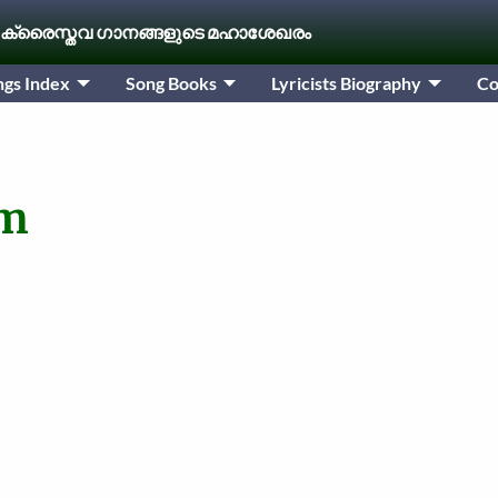
 ക്രൈസ്തവ ഗാനങ്ങളുടെ മഹാശേഖരം
ngs Index
Song Books
Lyricists Biography
Co
am