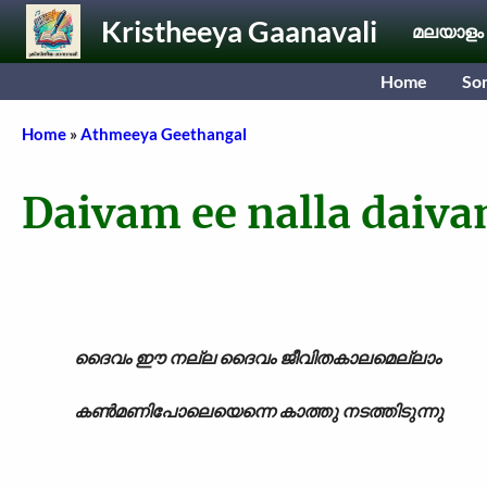
Skip to main content
Kristheeya Gaanavali
മലയാളം
Home
So
Breadcrumb
Home
Athmeeya Geethangal
Daivam ee nalla daiv
ദൈവം ഈ നല്ല ദൈവം ജീവിതകാലമെല്ലാം
കൺമണിപോലെയെന്നെ കാത്തു നടത്തിടുന്നു