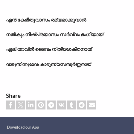
എൻ കേരീതുവാസം രമ്യമാക്കുവാൻ
നൽകും നിഷ്പ്രയാസം സർവ്വം ഭംഗിയായ്
ഏലിയാവിൻ ദൈവം നിത്യശക്തനായ്
വാഴുന്നിന്നുമേവം കാരുണ്യസമ്പൂർണ്ണനായ്
Share
Custom footer
Download our App