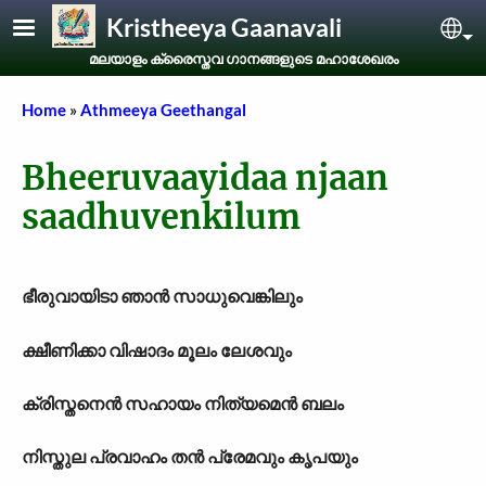
Skip to main content
Kristheeya Gaanavali
Sel
മലയാളം ക്രൈസ്തവ ഗാനങ്ങളുടെ മഹാശേഖരം
Breadcrumb
Home
Athmeeya Geethangal
Bheeruvaayidaa njaan
saadhuvenkilum
ഭീരുവായിടാ ഞാൻ സാധുവെങ്കിലും
ക്ഷീണിക്കാ വിഷാദം മൂലം ലേശവും
ക്രിസ്തനെൻ സഹായം നിത്യമെൻ ബലം
നിസ്തുല പ്രവാഹം തൻ പ്രേമവും കൃപയും