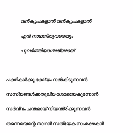
വൻകൃപകളാൽ വൻകൃപകളാൽ
എൻ നാഥനിതുവരെയും
പുലർത്തിയാശ്ചര്യമായ്
പക്ഷികൾക്കു ഭക്ഷ്യം നൽകിടുന്നവൻ
സസ്യങ്ങൾക്കതുല്യ ശോഭയേകുന്നോൻ
സർവ്വം ചന്തമായ് നിയന്ത്രിക്കുന്നവൻ
തന്നെയെന്റെ നാഥൻ സത്യേക സംരക്ഷകൻ